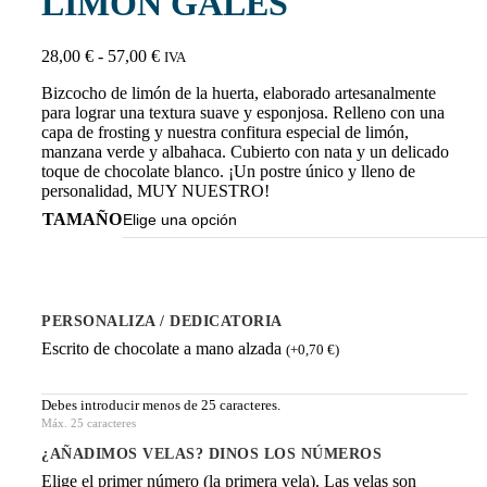
LIMÓN GALES
28,00
€
-
57,00
€
IVA
Bizcocho de limón de la huerta, elaborado artesanalmente
para lograr una textura suave y esponjosa. Relleno con una
capa de frosting y nuestra confitura especial de limón,
manzana verde y albahaca. Cubierto con nata y un delicado
toque de chocolate blanco. ¡Un postre único y lleno de
personalidad, MUY NUESTRO!
TAMAÑO
PERSONALIZA / DEDICATORIA
Escrito de chocolate a mano alzada
(
+
0,70
€
)
Debes introducir menos de 25 caracteres.
Máx. 25 caracteres
¿AÑADIMOS VELAS? DINOS LOS NÚMEROS
Elige el primer número (la primera vela). Las velas son