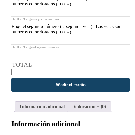
números color dorados
(
+
1,00
€
)
Del 0 al 9 elige un primer número
Elige el segundo número (la segunda vela) . Las velas son
números color dorados
(
+
1,00
€
)
Del 0 al 9 elige el segundo número
Añadir al carrito
Información adicional
Valoraciones (0)
Información adicional