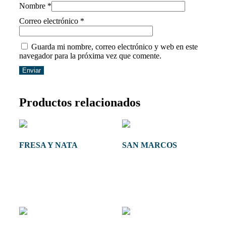
Nombre
*
Correo electrónico
*
Guarda mi nombre, correo electrónico y web en este
navegador para la próxima vez que comente.
Productos relacionados
FRESA Y NATA
SAN MARCOS
28,00
€
-
57,00
€
28,00
€
-
55,00
€
IVA
IVA
Seleccionar opciones
Seleccionar opciones