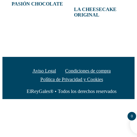
PASIÓN CHOCOLATE
LA CHEESECAKE
28,00
€
-
57,00
€
IVA
ORIGINAL
27,00
€
IVA
Seleccionar opciones
Añadir al carrito
Aviso Legal
Condiciones de compra
Política de Privacidad y Cookies
ElReyGales® • Todos los derechos reservados
0