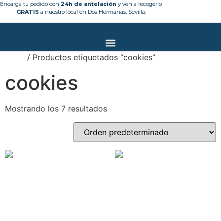
Ir
Encarga tu pedido con
24h de antelación
y ven a recogerlo
GRATIS
a nuestro local en Dos Hermanas, Sevilla.
al
contenido
Inicio
/ Productos etiquetados “cookies”
cookies
Mostrando los 7 resultados
BOURBON
BOURBON | SIN LACTOSA
Rango
28,00
€
-
55,00
€
IVA
de
Rango
29,50
€
-
53,50
€
Este
IVA
precios:
Seleccionar opciones
de
producto
Este